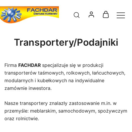
Przejdź
do
Warsztat obróbki metalu
Fachdar
treści
Transportery/Podajniki
Firma
FACHDAR
specjalizuje się w produkcji
transporterów taśmowych, rolkowych, łańcuchowych,
modularnych i kubełkowych na indywidualne
zamównie inwestora.
Nasze transportery znalazły zastosowanie m.in. w
przemyśle: meblarskim, samochodowym, spożywczym
oraz rolnictwie.